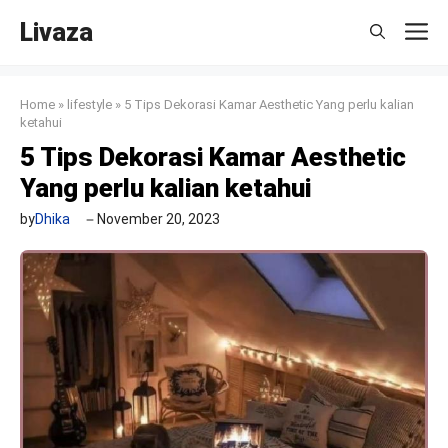
Skip
Livaza
M
to
content
Home
»
lifestyle
»
5 Tips Dekorasi Kamar Aesthetic Yang perlu kalian
ketahui
5 Tips Dekorasi Kamar Aesthetic
Yang perlu kalian ketahui
by
Dhika
November 20, 2023