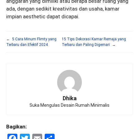
anggaran yang dimiliki atau berapa besar ruang yang
ada, dengan sedikit kreativitas dan usaha, kamar
impian aesthetic dapat dicapai.
←
5 Cara Minum Flimty yang
15 Tips Dekorasi Kamar Remaja yang
Terbaru dan Efektif 2024
Terbaru dan Paling Digemari
→
Dhika
Suka Mengulas Desain Rumah Minimalis
Bagikan:
F
T
E
S