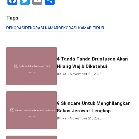
a
wi
m
h
ce
tt
ail
ar
Tags:
b
er
e
DEKORASI
DEKORASI KAMAR
DEKORASI KAMAR TIDUR
o
o
k
4 Tanda Tanda Bruntusan Akan
Hilang Wajib Diketahui
Dhika
November 21, 2025
9 Skincare Untuk Menghilangkan
Bekas Jerawat Lengkap
Dhika
November 21, 2025