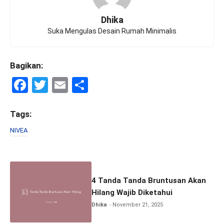
Dhika
Suka Mengulas Desain Rumah Minimalis
Bagikan:
F
T
E
S
a
wi
m
h
ce
tt
ail
ar
Tags:
b
er
e
NIVEA
o
o
k
4 Tanda Tanda Bruntusan Akan
Hilang Wajib Diketahui
Dhika
November 21, 2025