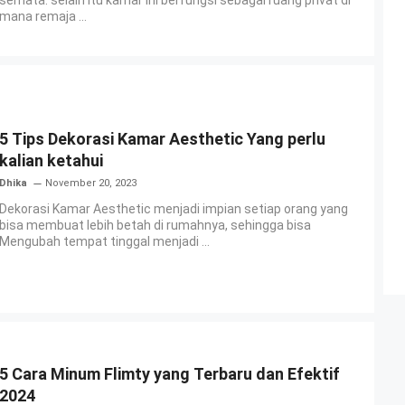
semata. selain itu kamar ini berfungsi sebagai ruang privat di
mana remaja ...
5 Tips Dekorasi Kamar Aesthetic Yang perlu
kalian ketahui
Dhika
November 20, 2023
Dekorasi Kamar Aesthetic menjadi impian setiap orang yang
bisa membuat lebih betah di rumahnya, sehingga bisa
Mengubah tempat tinggal menjadi ...
5 Cara Minum Flimty yang Terbaru dan Efektif
2024